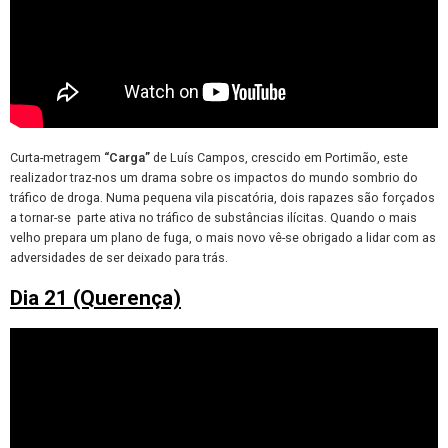
Curta-metragem
“Carga”
de Luís Campos, crescido em Portimão, este
realizador traz-nos um drama sobre os impactos do mundo sombrio do
tráfico de droga. Numa pequena vila piscatória, dois rapazes são forçados
a tornar-se parte ativa no tráfico de substâncias ilícitas. Quando o mais
velho prepara um plano de fuga, o mais novo vê-se obrigado a lidar com as
adversidades de ser deixado para trás.
Dia 21 (Querença)