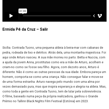
Ermida Pé da Cruz – Salir
Sicília. Contrada Tuono, uma pequena aldeia à beira-mar com cabanas de
pedra, rodeada de lixo e detritos. Atrás dela, uma montanha majestosa. Foi
aqui onde Arturo nasceu. A sua mãe morreu no parto. Betta e Nuccia, com
a ajuda da jovem Anna, prostitutas como era a mãe de Arturo, acolhem e
criam-no como se fosse seu filho. Agora, com dezoito anos, Arturo é
diferente. Não é como as outras pessoas da sua idade. Embora pareça um
homem, comporta-se como uma criança. Não consegue falar e move-se
de uma forma estranha. Arturo navega pelo mundo com uma alma por
vezes demasiado pura, mas que inspira esperança e alegria na aldeia. Mas,
como toda a gente em Contrada Tuono, tem de lutar pela sobrevivência.
O filme, baseado numa peça da própria realizadora, ganhou o Grande
Prémio no Tallinn Black Nights Film Festival (Estónia) em 2023.