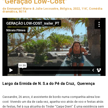
"Geração Low-Cost"
de Emmanuel Marre & Julie Lecoustre, Bélgica, 2022, 116', Comédia
dramática, M/14
Largo da Ermida de N. S.a do Pé da Cruz, Querença
Cassandre, 26 anos, é assistente de bordo numa companhia aérea low-
cost. Vivendo um dia de cada vez, apanha voo atrás de voo e festas atrás
de festas, fiel à sua alcunha do Tinder “Carpe Diem”. É uma existência sem