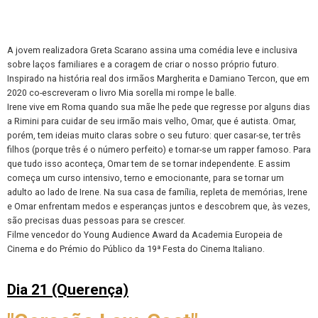
A jovem realizadora Greta Scarano assina uma comédia leve e inclusiva
sobre laços familiares e a coragem de criar o nosso próprio futuro.
Inspirado na história real dos irmãos Margherita e Damiano Tercon, que em
2020 co-escreveram o livro Mia sorella mi rompe le balle.
Irene vive em Roma quando sua mãe lhe pede que regresse por alguns dias
a Rimini para cuidar de seu irmão mais velho, Omar, que é autista. Omar,
porém, tem ideias muito claras sobre o seu futuro: quer casar-se, ter três
filhos (porque três é o número perfeito) e tornar-se um rapper famoso. Para
que tudo isso aconteça, Omar tem de se tornar independente. E assim
começa um curso intensivo, terno e emocionante, para se tornar um
adulto ao lado de Irene. Na sua casa de família, repleta de memórias, Irene
e Omar enfrentam medos e esperanças juntos e descobrem que, às vezes,
são precisas duas pessoas para se crescer.
Filme vencedor do Young Audience Award da Academia Europeia de
Cinema e do Prémio do Público da 19ª Festa do Cinema Italiano.
Dia 21 (Querença)