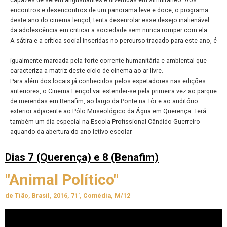
encontros e desencontros de um panorama leve e doce, o programa
deste ano do cinema lençol, tenta desenrolar esse desejo inalienável
da adolescência em criticar a sociedade sem nunca romper com ela.
A sátira e a crítica social inseridas no percurso traçado para este ano, é
igualmente marcada pela forte corrente humanitária e ambiental que
caracteriza a matriz deste ciclo de cinema ao ar livre.
Para além dos locais já conhecidos pelos espetadores nas edições
anteriores, o Cinema Lençol vai estender-se pela primeira vez ao parque
de merendas em Benafim, ao largo da Ponte na Tôr e ao auditório
exterior adjacente ao Pólo Museológico da Água em Querença. Terá
também um dia especial na Escola Profissional Cândido Guerreiro
aquando da abertura do ano letivo escolar.
Dias 7 (Querença) e 8 (Benafim)
"Animal Político"
de Tião, Brasil, 2016, 71', Comédia, M/12