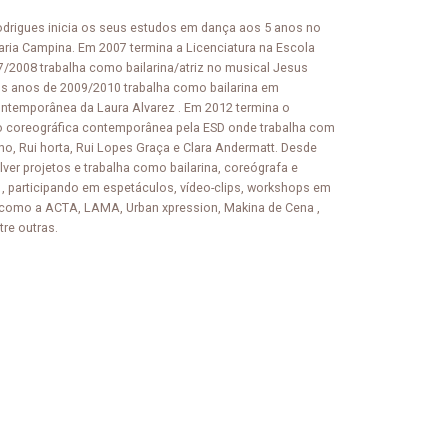
odrigues inicia os seus estudos em dança aos 5 anos no
ria Campina. Em 2007 termina a Licenciatura na Escola
/2008 trabalha como bailarina/atriz no musical Jesus
 Nos anos de 2009/2010 trabalha como bailarina em
ntemporânea da Laura Alvarez . Em 2012 termina o
o coreográfica contemporânea pela ESD onde trabalha com
 Rui horta, Rui Lopes Graça e Clara Andermatt. Desde
ver projetos e trabalha como bailarina, coreógrafa e
 participando em espetáculos, vídeo-clips, workshops em
 como a ACTA, LAMA, Urban xpression, Makina de Cena ,
tre outras.