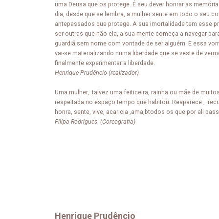
uma Deusa que os protege. É seu dever honrar as memórias
dia, desde que se lembra, a mulher sente em todo o seu co
antepassados que protege. A sua imortalidade tem esse pr
ser outras que não ela, a sua mente começa a navegar para 
guardiã sem nome com vontade de ser alguém. E essa vont
vai-se materializando numa liberdade que se veste de verme
finalmente experimentar a liberdade.
Henrique Prudêncio (realizador)
Uma mulher, talvez uma feiticeira, rainha ou mãe de muito
respeitada no espaço tempo que habitou. Reaparece , rec
honra, sente, vive, acaricia ,ama,btodos os que por ali pass
Filipa Rodrigues (Coreografia)
Henrique Prudêncio