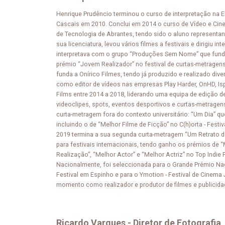
Henrique Prudêncio terminou o curso de interpretação na EP
Cascais em 2010. Conclui em 2014 o curso de Vídeo e Cin
de Tecnologia de Abrantes, tendo sido o aluno representa
sua licenciatura, levou vários filmes a festivais e dirigiu i
interpretava com o grupo “Produções Sem Nome” que fun
prémio “Jovem Realizador” no festival de curtas-metragen
funda a Onírico Filmes, tendo já produzido e realizado div
como editor de vídeos nas empresas Play Harder, OnHD, Is
Films entre 2014 a 2018, liderando uma equipa de edição 
videoclipes, spots, eventos desportivos e curtas-metragen
curta-metragem fora do contexto universitário: “Um Dia” 
incluindo o de “Melhor Filme de Ficção” no C(h)orta - Festi
2019 termina a sua segunda curta-metragem “Um Retrato d
para festivais internacionais, tendo ganho os prémios de 
Realização”, “Melhor Actor” e “Melhor Actriz” no Top Indie
Nacionalmente, foi seleccionada para o Grande Prémio Nac
Festival em Espinho e para o Ymotion - Festival de Cinema
momento como realizador e produtor de filmes e publicida
Ricardo Vargues - Diretor de Fotografia