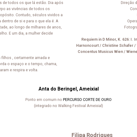
 de todos os que lá estão. Dia após
Direção d
rpo as vivências de todos os
Cor
opósito. Contudo, séculos vividos a
dentro de si e para o que ela é. A
Opera
ade, ao longo de milhares de anos,
Fotogra
lho. E um dia, a mulher decide
Requiem in D Minor, K. 626: I. 
Harnoncourt / Christine Schafer
Concentus Musicus Wien / Wiener
s filhos , certamente amada e
orda o espaço e o tempo, chama,
aram e respira e volta.
Anta do Beringel, Ameixial
Ponto em comum no
PERCURSO CORTE DE OURO
(integrado no Walking Festival Ameixial)
Filipa Rodrigues