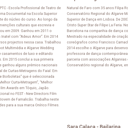
TC - Escola Profissional de Teatro de
Natural de Faro com 35 anos Filipa R
ema Documental na Escola Superior
Conservatório Regional do Algarve Ma
nte do núcleo do curso. Ao longo da
Superior de Dança em Lisboa. De 2007
ntervenções culturais que escrevia e
Cristo Super Star de Filipe La Feria.
dou em 2009. Ganhou em 2011 o
Barcelona na companhia de dança co
s Inatel com “Adeus Amor”. Em 2014
Mestrado na especialidade de criaçã
ersos projectos nessa casa. Trabalhou
coreógrafos como Francisco Camacho,
pot Multimédia e Algarve Wedding
2014 escolhe o Algarve para desenvol
de casamentos de luxo e editando
professora de dança contemporânea ,
s. Em 2015 conclui a sua primeira
parceria com associações Algarvias
que ganhou alguns prémios nacionais
Conservatório regional do Algarve, en
val de Curtas-Metragens do Faial. Em
e Borboletas” que é seleccionada
“Melhor Curta-Metragem”, “Melhor
 Film Awards em Tóquio, Japão.
ional no FEST - New Directors Film
 Jovem de Famalicão. Trabalha neste
des para a sua marca Onírico Filmes.
Sara Calaça - Bailarina